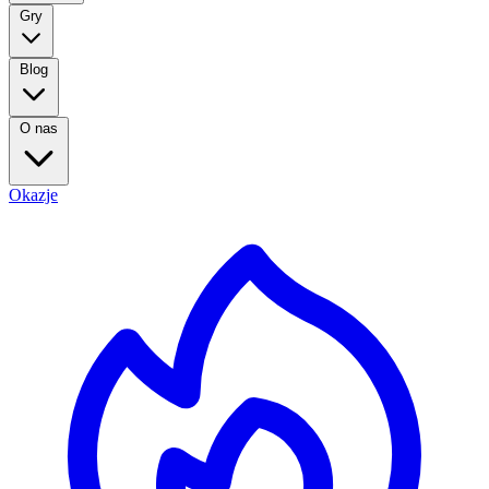
Gry
Blog
O nas
Okazje