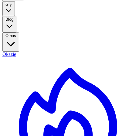
Gry
Blog
O nas
Okazje