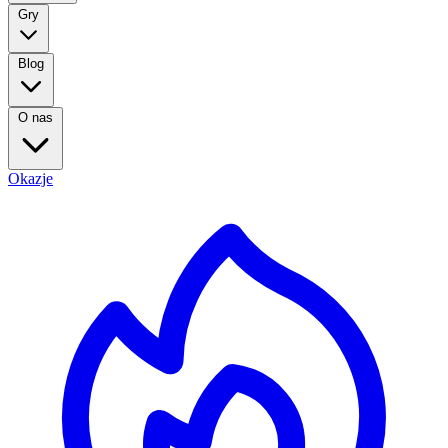
Gry
Blog
O nas
Okazje