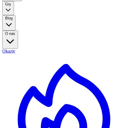
Gry
Blog
O nas
Okazje