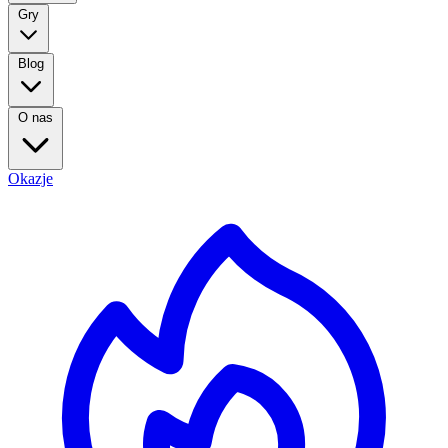
Gry
Blog
O nas
Okazje