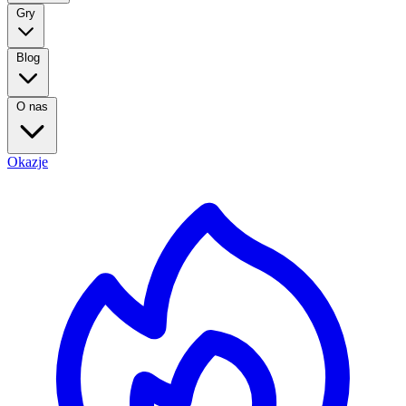
Gry
Blog
O nas
Okazje