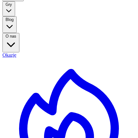
Gry
Blog
O nas
Okazje