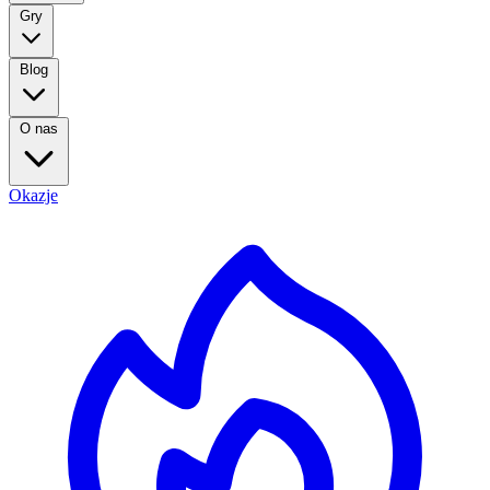
Gry
Blog
O nas
Okazje