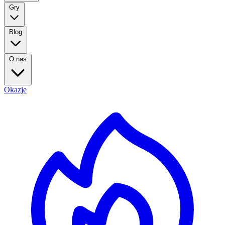
Gry
Blog
O nas
Okazje