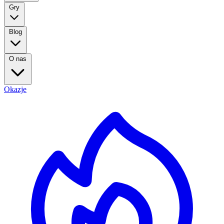
Gry
Blog
O nas
Okazje