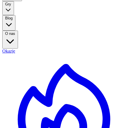
Gry
Blog
O nas
Okazje