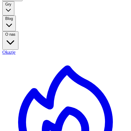
Gry
Blog
O nas
Okazje