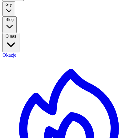
Gry
Blog
O nas
Okazje