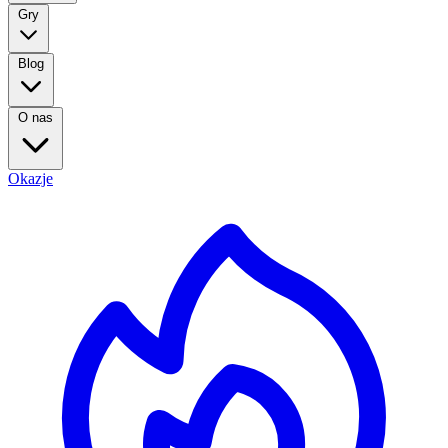
Gry
Blog
O nas
Okazje