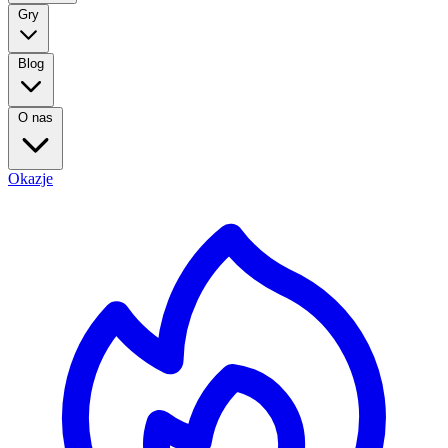
Gry
Blog
O nas
Okazje