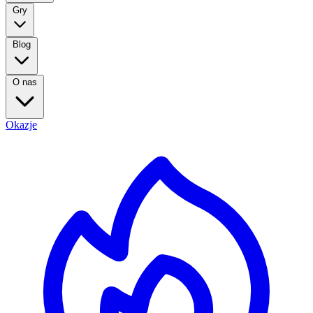
Gry
Blog
O nas
Okazje