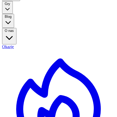
Gry
Blog
O nas
Okazje