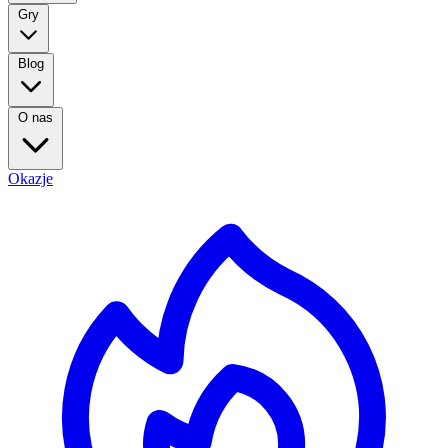
Gry
Blog
O nas
Okazje