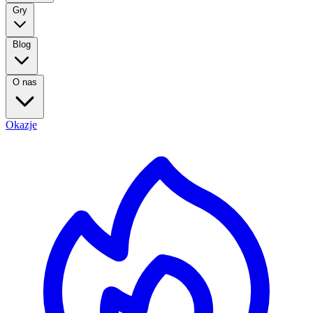
Gry
Blog
O nas
Okazje