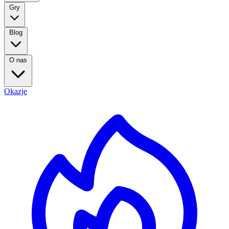
Gry
Blog
O nas
Okazje