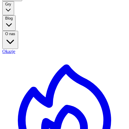
Gry
Blog
O nas
Okazje