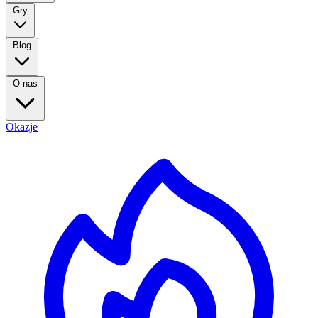
Gry
Blog
O nas
Okazje