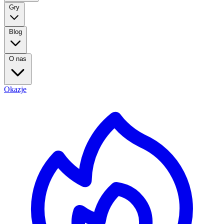
Gry
Blog
O nas
Okazje