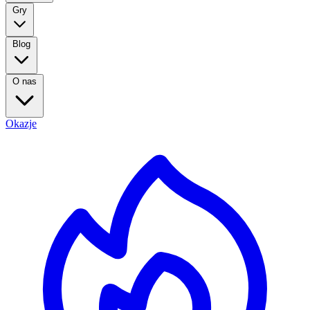
Gry
Blog
O nas
Okazje