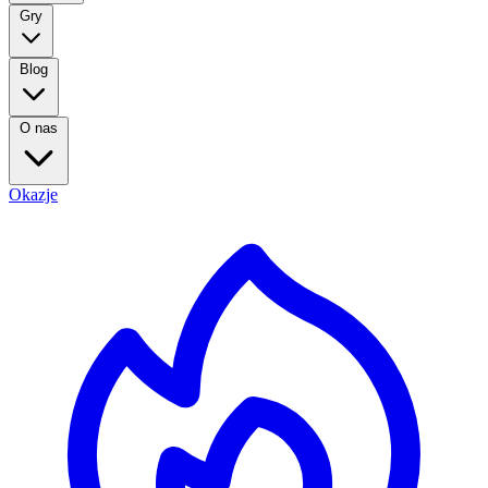
Gry
Blog
O nas
Okazje