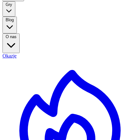
Gry
Blog
O nas
Okazje