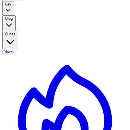
Gry
Blog
O nas
Okazje