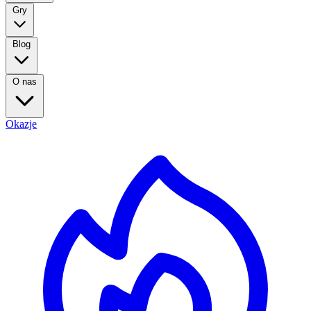
Gry
Blog
O nas
Okazje