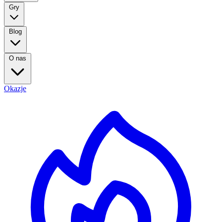
Gry
Blog
O nas
Okazje