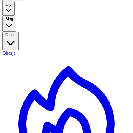
Gry
Blog
O nas
Okazje