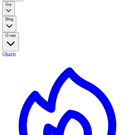
Gry
Blog
O nas
Okazje