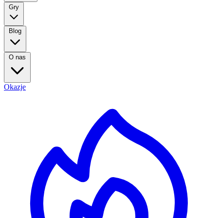
Gry
Blog
O nas
Okazje