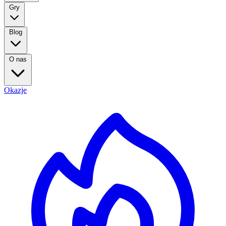
Gry
Blog
O nas
Okazje