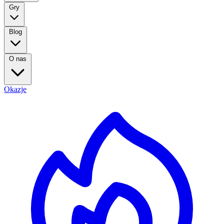
Gry
Blog
O nas
Okazje