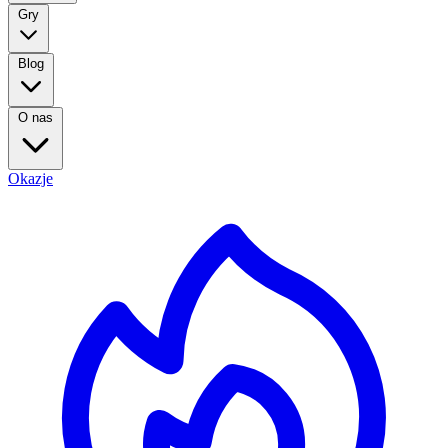
Gry
Blog
O nas
Okazje