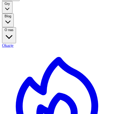
Gry
Blog
O nas
Okazje