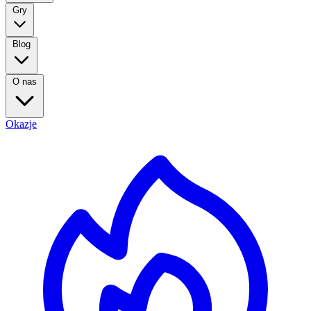
Gry
Blog
O nas
Okazje