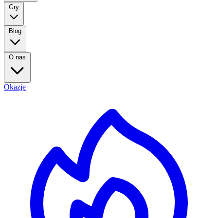
Gry
Blog
O nas
Okazje