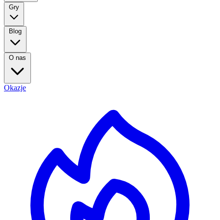
Gry
Blog
O nas
Okazje