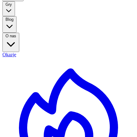
Gry
Blog
O nas
Okazje