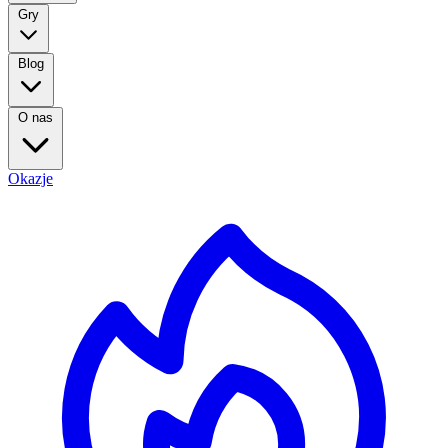
Gry
Blog
O nas
Okazje