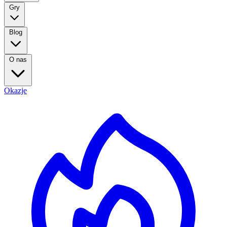
Gry
Blog
O nas
Okazje