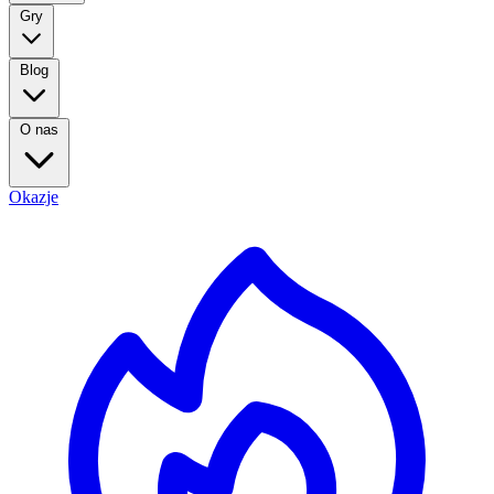
Gry
Blog
O nas
Okazje