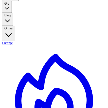
Gry
Blog
O nas
Okazje