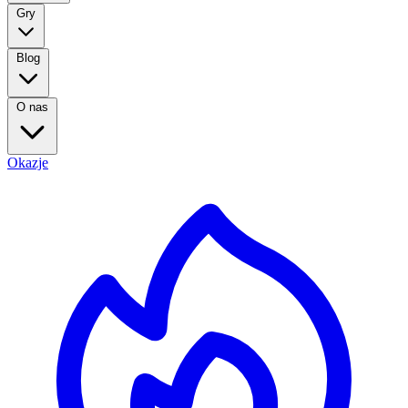
Gry
Blog
O nas
Okazje