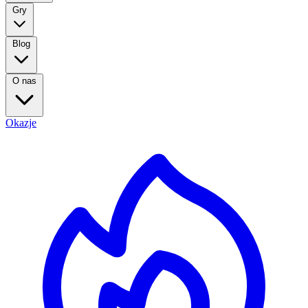
Gry
Blog
O nas
Okazje