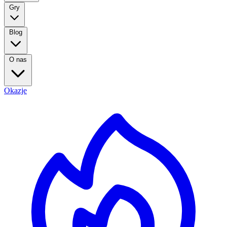
Gry
Blog
O nas
Okazje