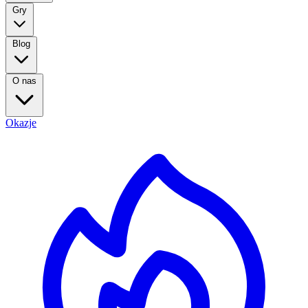
Gry
Blog
O nas
Okazje