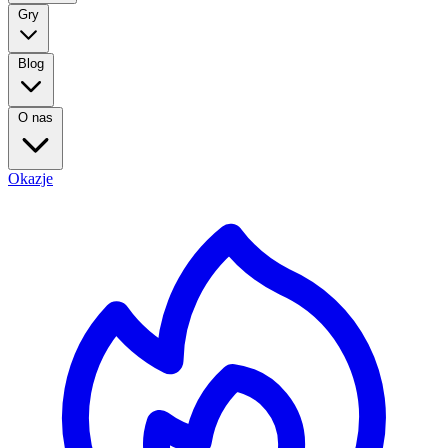
Gry
Blog
O nas
Okazje