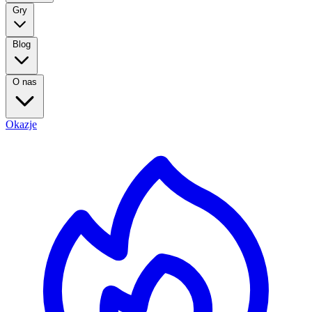
Gry
Blog
O nas
Okazje