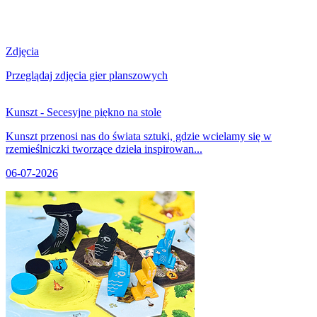
Zdjęcia
Przeglądaj zdjęcia gier planszowych
Kunszt - Secesyjne piękno na stole
Kunszt przenosi nas do świata sztuki, gdzie wcielamy się w
rzemieślniczki tworzące dzieła inspirowan...
06-07-2026